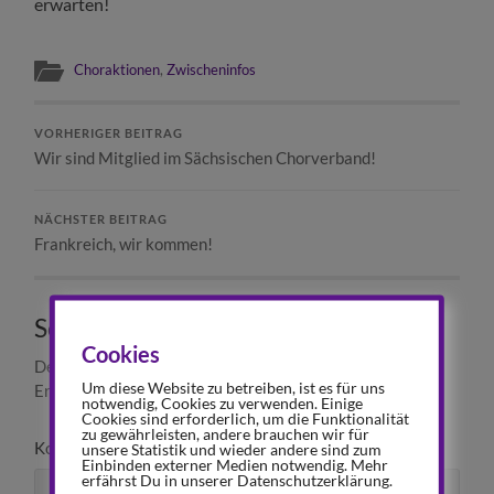
erwarten!
Choraktionen
,
Zwischeninfos
VORHERIGER BEITRAG
Wir sind Mitglied im Sächsischen Chorverband!
NÄCHSTER BEITRAG
Frankreich, wir kommen!
Schreibe einen Kommentar
Cookies
Deine E-Mail-Adresse wird nicht veröffentlicht.
Um diese Website zu betreiben, ist es für uns
Erforderliche Felder sind mit
*
markiert
notwendig, Cookies zu verwenden. Einige
Cookies sind erforderlich, um die Funktionalität
zu gewährleisten, andere brauchen wir für
Kommentar
*
unsere Statistik und wieder andere sind zum
Einbinden externer Medien notwendig. Mehr
erfährst Du in unserer Datenschutzerklärung.