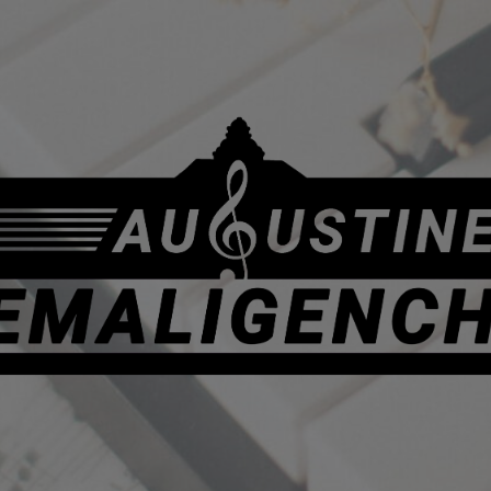
Augustiner
Ehemaligenchor
e.
V.