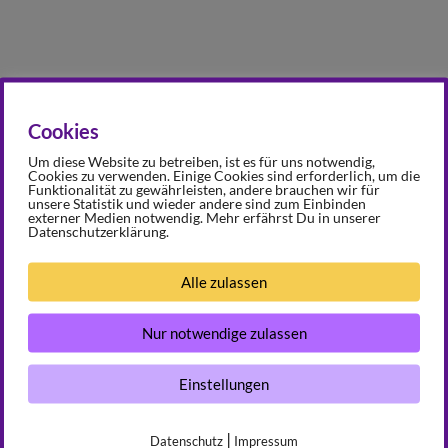
Cookies
Um diese Website zu betreiben, ist es für uns notwendig,
NÄCHSTER BEITRAG
Cookies zu verwenden. Einige Cookies sind erforderlich, um die
Funktionalität zu gewährleisten, andere brauchen wir für
50 Chorproben
unsere Statistik und wieder andere sind zum Einbinden
externer Medien notwendig. Mehr erfährst Du in unserer
Datenschutzerklärung.
Alle zulassen
mentar
Nur notwendige zulassen
fentlicht.
Erforderliche Felder sind mit
*
markiert
Einstellungen
|
Datenschutz
Impressum