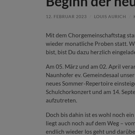
Beginn der ne
12. FEBRUAR 2023
/
LOUIS AURICH
/
Mit dem Chorgemeinschaftstag star
wieder monatliche Proben statt. W
bist, bist Du dazu herzlich eingelad
Am 05. März und am 02. April veran
Naunhofer ev. Gemeindesaal unsere
neues Sommer-Repertoire einsteigen
Schulchorkonzert und am 14. Septe
aufzutreten.
Doch bis dahin ist es wohl noch ei
liegt auch noch auf dem Weg – vom 2
endlich wieder los geht und darüber