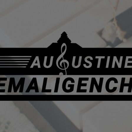
Augustiner
Ehemaligenchor
e.
V.