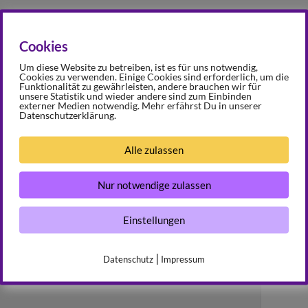
Cookies
Nächster
Anhang
»
Um diese Website zu betreiben, ist es für uns notwendig,
Cookies zu verwenden. Einige Cookies sind erforderlich, um die
Funktionalität zu gewährleisten, andere brauchen wir für
unsere Statistik und wieder andere sind zum Einbinden
externer Medien notwendig. Mehr erfährst Du in unserer
Datenschutzerklärung.
mentar
Alle zulassen
fentlicht.
Erforderliche Felder sind mit
*
markiert
Nur notwendige zulassen
Einstellungen
|
Datenschutz
Impressum