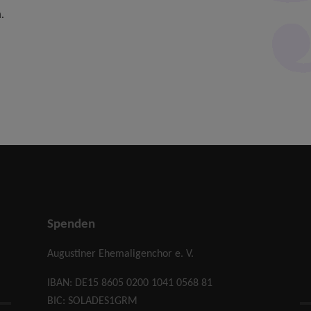
.
Spenden
Augustiner Ehemaligenchor e. V.
IBAN: DE15 8605 0200 1041 0568 81
BIC: SOLADES1GRM