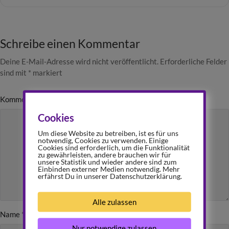
Schreibe einen Kommentar
Deine E-Mail-Adresse wird nicht veröffentlicht.
Erforderliche Felder
sind mit
*
markiert
Kommentar
*
Cookies
Um diese Website zu betreiben, ist es für uns
notwendig, Cookies zu verwenden. Einige
Cookies sind erforderlich, um die Funktionalität
zu gewährleisten, andere brauchen wir für
unsere Statistik und wieder andere sind zum
Einbinden externer Medien notwendig. Mehr
erfährst Du in unserer Datenschutzerklärung.
Alle zulassen
Name
*
Nur notwendige zulassen