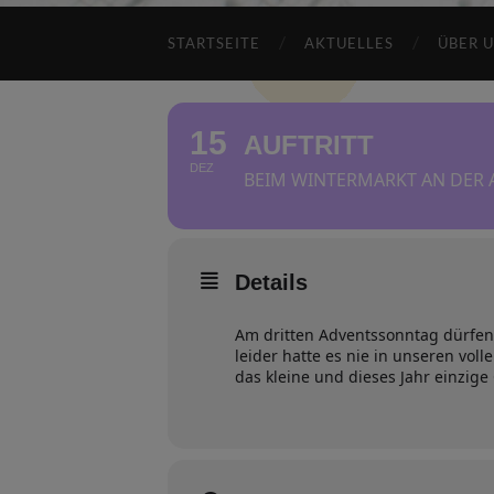
STARTSEITE
AKTUELLES
ÜBER 
15
AUFTRITT
DEZ
BEIM WINTERMARKT AN DER 
Details
Am dritten Adventssonntag dürfe
leider hatte es nie in unseren vol
das kleine und dieses Jahr einzige