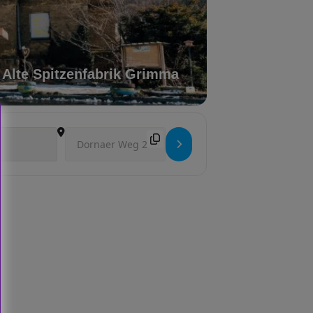
Alte Spitzenfabrik Grimma
Destination Address - Auftritt []