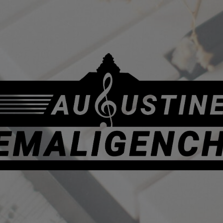
Augustiner
Ehemaligenchor
e.
V.