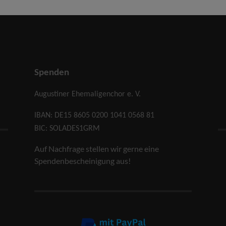
Spenden
Augustiner Ehemaligenchor e. V.
IBAN: DE15 8605 0200 1041 0568 81
BIC: SOLADES1GRM
Auf Nachfrage stellen wir gerne eine
Spendenbescheinigung aus!