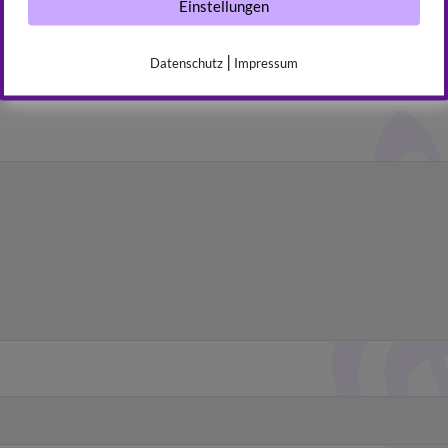
Einstellungen
fentlicht.
Erforderliche Felder sind mit
*
markiert
|
Datenschutz
Impressum