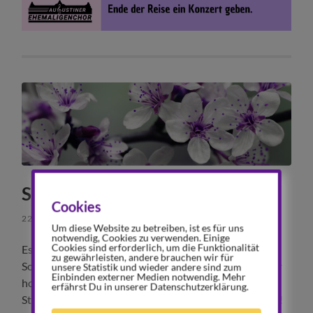
Sommerkonzerte 2024
Cookies
22. APRIL 2024
/
KEINE KOMMENTARE
Um diese Website zu betreiben, ist es für uns
notwendig, Cookies zu verwenden. Einige
Cookies sind erforderlich, um die Funktionalität
Es ist nicht mehr weit hin: Bald treten wir mit unserem
zu gewährleisten, andere brauchen wir für
Sommerprogramm zu verschiedenen Anlässen auf. Wir
unsere Statistik und wieder andere sind zum
Einbinden externer Medien notwendig. Mehr
hoffen, dass Ihr auch dieses Jahr wieder zahlreich am
erfährst Du in unserer Datenschutzerklärung.
Start seid und Euch von unserer Musik mitreißen lasst!