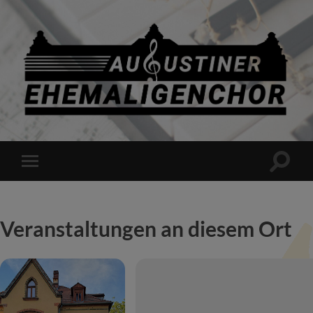
Augustiner
Ehemaligenchor
e.
V.
Suchfe
Mobile-
ein-/a
Menü
ein-/ausblenden
Veranstaltungen an diesem Ort