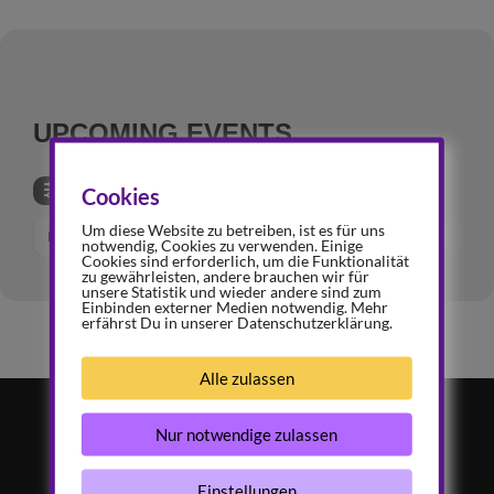
UPCOMING EVENTS
Cookies
Um diese Website zu betreiben, ist es für uns
KEINE VERANSTALTUNGEN
notwendig, Cookies zu verwenden. Einige
Cookies sind erforderlich, um die Funktionalität
zu gewährleisten, andere brauchen wir für
unsere Statistik und wieder andere sind zum
Einbinden externer Medien notwendig. Mehr
erfährst Du in unserer Datenschutzerklärung.
Alle zulassen
Nur notwendige zulassen
Mitglied werden...
Einstellungen