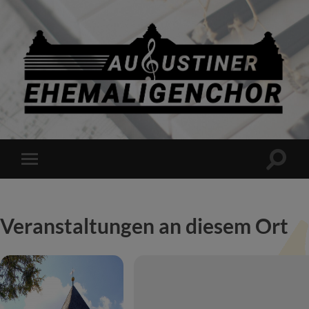
Augustiner
Ehemaligenchor
e.
V.
Suchfe
Mobile-
ein-/a
Menü
ein-/ausblenden
Veranstaltungen an diesem Ort