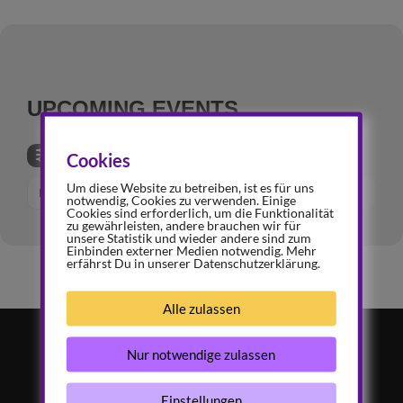
UPCOMING EVENTS
Cookies
Um diese Website zu betreiben, ist es für uns
KEINE VERANSTALTUNGEN
notwendig, Cookies zu verwenden. Einige
Cookies sind erforderlich, um die Funktionalität
zu gewährleisten, andere brauchen wir für
unsere Statistik und wieder andere sind zum
Einbinden externer Medien notwendig. Mehr
erfährst Du in unserer Datenschutzerklärung.
Alle zulassen
Nur notwendige zulassen
Mitglied werden...
Einstellungen