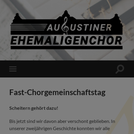
Augustiner
Ehemaligenchor
e.
V.
Suchfe
Mobile-
ein-/a
Menü
ein-/ausblenden
Fast-Chorgemeinschaftstag
Scheitern gehört dazu!
Bis jetzt sind wir davon aber verschont geblieben. In
unserer zweijährigen Geschichte konnten wir alle